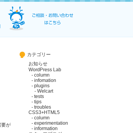
カテゴリー
お知らせ
WordPress Lab
column
infomation
plugins
Welcart
tests
tips
troubles
CSS3+HTML5
column
experimentation
需要が
information