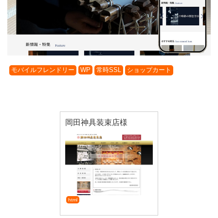
モバイルフレンドリー
WP
常時SSL
ショップカート
岡田神具装束店様
html